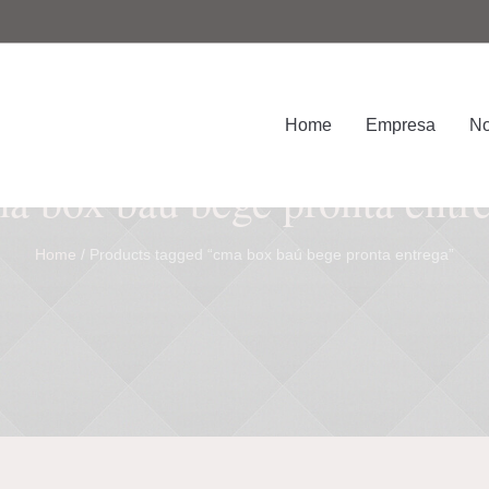
Home
Empresa
No
a box baú bege pronta entr
Home
/ Products tagged “cma box baú bege pronta entrega”