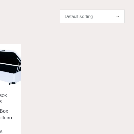
BOX
S
Box
lteiro
ga