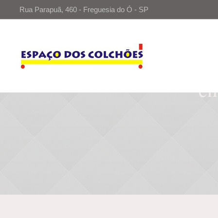
Rua Parapuã, 460 - Freguesia do Ó - SP
cm