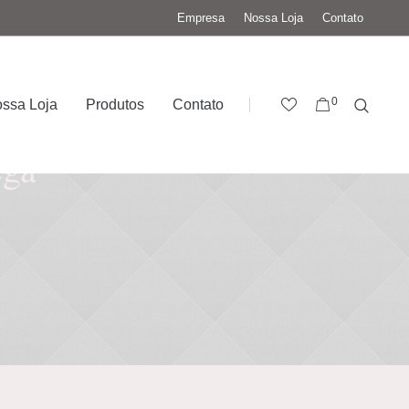
Empresa
Nossa Loja
Contato
0
ssa Loja
Produtos
Contato
ega